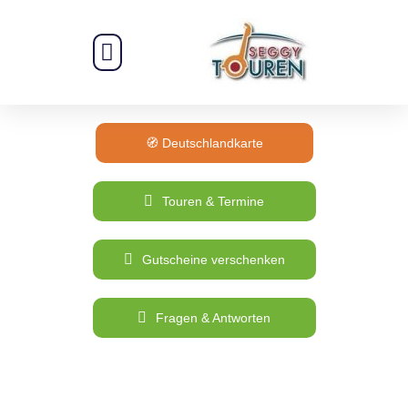
Zum
Inhalt
springen
E-Bike Touren
GPS-Krimitour Saalfeld
Hot Rod Touren
🧭 Deutschlandkarte
Touren & Termine
Gutscheine verschenken
Fragen & Antworten