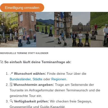
Einwilligung verwalten
INDIVIDUELLE TERMINE STATT KALENDER
🚀
So einfach läuft deine Terminanfrage ab:
📍
Wunschort wählen:
Finde deine Tour über die
Bundesländer
,
Städte
oder
Regionen
.
🗓️
Wunschtermin angeben:
Trage am Seitenende der
Tourseite im Anfrageformular deinen Terminwunsch und die
gewünschte Tour ein.
🔍
Verfügbarkeit prüfen:
Wir checken freie Segways,
Gruppengröße und Guide-Kapazität.