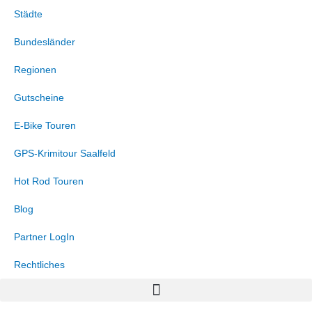
Zum
Marketing
Statistiken
Funktional
Präferenzen
Städte
Inhalt
springen
Bundesländer
Regionen
Gutscheine
E-Bike Touren
GPS-Krimitour Saalfeld
Hot Rod Touren
Blog
Partner LogIn
Rechtliches