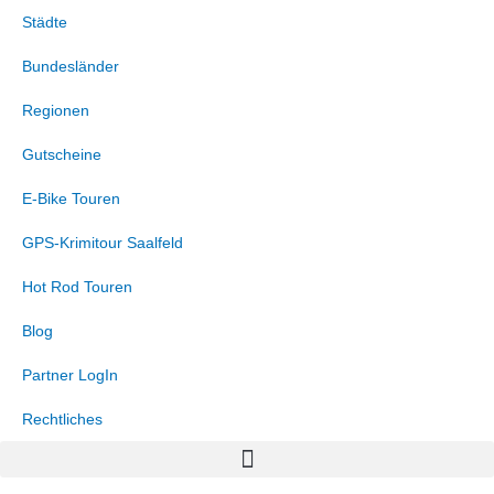
Zum
Marketing
Statistiken
Funktional
Präferenzen
Städte
Inhalt
springen
Bundesländer
Regionen
Gutscheine
E-Bike Touren
GPS-Krimitour Saalfeld
Hot Rod Touren
Blog
Partner LogIn
Rechtliches