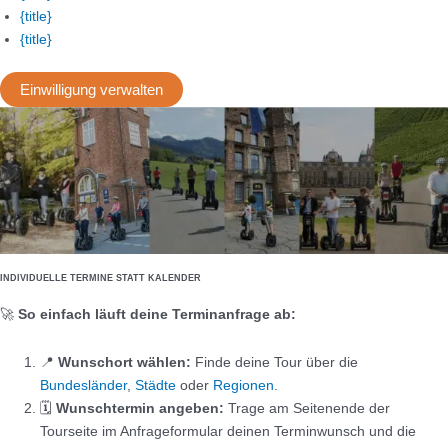
{title}
{title}
Einwilligung verwalten
INDIVIDUELLE TERMINE STATT KALENDER
🚀
So einfach läuft deine Terminanfrage ab:
📍
Wunschort wählen:
Finde deine Tour über die
Bundesländer
,
Städte
oder
Regionen
.
🗓️
Wunschtermin angeben:
Trage am Seitenende der
Tourseite im Anfrageformular deinen Terminwunsch und die