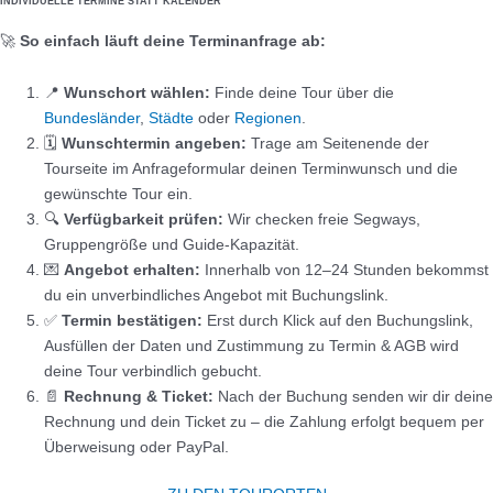
INDIVIDUELLE TERMINE STATT KALENDER
🚀
So einfach läuft deine Terminanfrage ab:
📍
Wunschort wählen:
Finde deine Tour über die
Bundesländer
,
Städte
oder
Regionen
.
🗓️
Wunschtermin angeben:
Trage am Seitenende der
Tourseite im Anfrageformular deinen Terminwunsch und die
gewünschte Tour ein.
🔍
Verfügbarkeit prüfen:
Wir checken freie Segways,
Gruppengröße und Guide-Kapazität.
💌
Angebot erhalten:
Innerhalb von 12–24 Stunden bekommst
du ein unverbindliches Angebot mit Buchungslink.
✅
Termin bestätigen:
Erst durch Klick auf den Buchungslink,
Ausfüllen der Daten und Zustimmung zu Termin & AGB wird
deine Tour verbindlich gebucht.
📄
Rechnung & Ticket:
Nach der Buchung senden wir dir deine
Rechnung und dein Ticket zu – die Zahlung erfolgt bequem per
Überweisung oder PayPal.