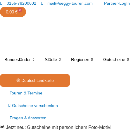
Zum
Marketing
Statistiken
Funktional
Präferenzen
0156-78200602
mail@seggy-touren.com
Partner-LogIn
Inhalt
0
Warenkorb
0,00
€
springen
Bundesländer
Städte
Regionen
Gutscheine
🧭 Deutschlandkarte
Touren & Termine
Gutscheine verschenken
Fragen & Antworten
🌟 Jetzt neu:
Gutscheine mit persönlichem Foto-Motiv!