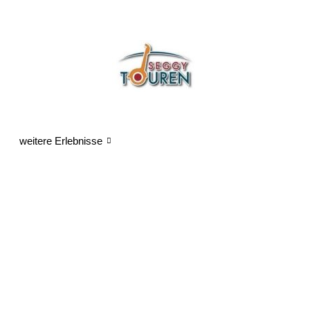
Halloween
-
Design
10
Menge
weitere Erlebnisse