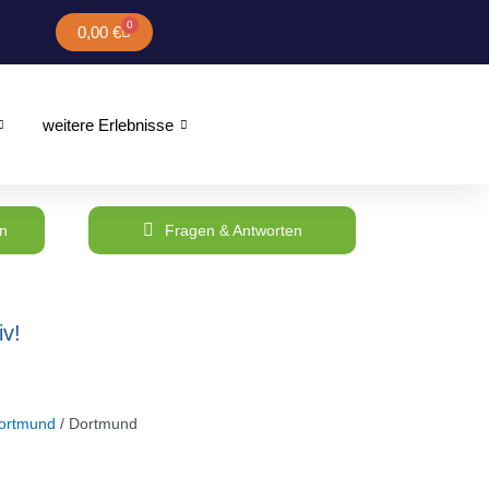
0
Warenkorb
0,00
€
weitere Erlebnisse
n
Fragen & Antworten
v!
ortmund
/ Dortmund