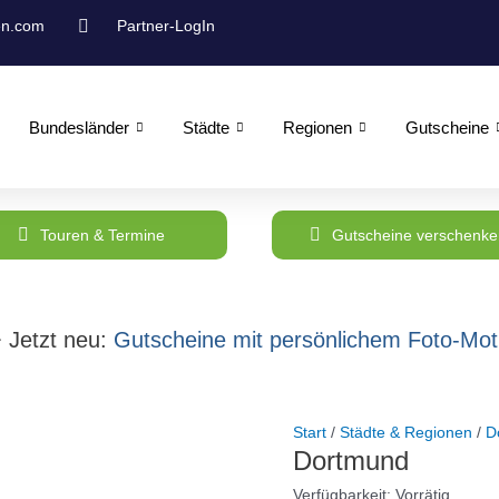
Dortmund
en.com
Partner-LogIn
Menge
Bundesländer
Städte
Regionen
Gutscheine
Touren & Termine
Gutscheine verschenke
 Jetzt neu:
Gutscheine mit persönlichem Foto-Moti
Start
/
Städte & Regionen
/
D
Dortmund
Verfügbarkeit:
Vorrätig