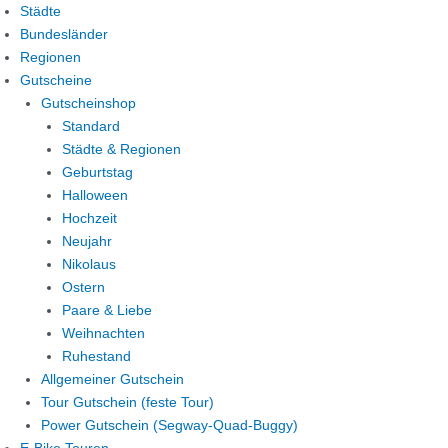
Zum
Design
Marketing
Statistiken
Funktional
Präferenzen
Städte
Inhalt
21
Bundesländer
springen
Menge
Regionen
Gutscheine
Gutscheinshop
Standard
Städte & Regionen
Geburtstag
Halloween
Hochzeit
Neujahr
Nikolaus
Ostern
Paare & Liebe
Weihnachten
Ruhestand
Allgemeiner Gutschein
Tour Gutschein (feste Tour)
Power Gutschein (Segway-Quad-Buggy)