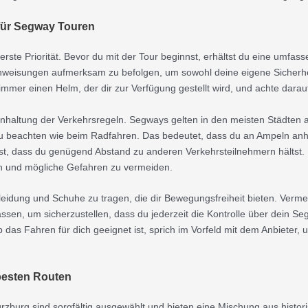
 für Segway Touren
rste Priorität. Bevor du mit der Tour beginnst, erhältst du eine umfa
Anweisungen aufmerksam zu befolgen, um sowohl deine eigene Sicherhe
mer einen Helm, der dir zur Verfügung gestellt wird, und achte darauf, 
 Einhaltung der Verkehrsregeln. Segways gelten in den meisten Städten 
 zu beachten wie beim Radfahren. Das bedeutet, dass du an Ampeln a
st, dass du genügend Abstand zu anderen Verkehrsteilnehmern hältst. 
in und mögliche Gefahren zu vermeiden.
leidung und Schuhe zu tragen, die dir Bewegungsfreiheit bieten. Verme
assen, um sicherzustellen, dass du jederzeit die Kontrolle über dein 
 das Fahren für dich geeignet ist, sprich im Vorfeld mit dem Anbieter, 
besten Routen
rzburg sind sorgfältig ausgewählt und bieten eine Mischung aus histo