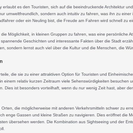
rlaubt es den Touristen, sich auf die beeindruckende Architektur und 
nur umweltfreundlich, sondern auch intuitiv zu fahren, was ihn zu einer 
adfahrer oder ein Neuling bist, die Freude am Fahren wird schnell zu e
 die Möglichkeit, in kleinen Gruppen zu fahren, was eine persönliche A
 spannende Geschichten und interessante Fakten über die Stadt erzähle
en, sondern lernst auch viel über die Kultur und die Menschen, die W
en
ile, die sie zu einer attraktiven Option für Touristen und Einheimische
st in einem relativ kurzen Zeitraum viele Sehenswürdigkeiten besuchen un
n. Dies ist besonders vorteilhaft, wenn du nur wenig Zeit hast, aber
 zu Orten, die möglicherweise mit anderen Verkehrsmitteln schwer zu er
ch enge Gassen und kleine Straßen zu navigieren. Dies eröffnet die Mö
uristen übersehen werden. Die Kombination aus Sightseeing und der En
ll.