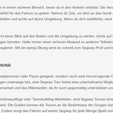
n einem sicheren Bereich, bevor du in den Verkehr eintrittst. Die Ver
 Gefühl für das Fahren zu geben. Nehme dir Zeit, um dich an das Gerät
stinkten und achte auf deine Umgebung. Wenn du dich wohlfühlst, wirst 
ahrt einen Blick auf den Boden und die Umgebung zu werfen. Achte au
tigen könnten. Halte immer einen sicheren Abstand zu anderen Teilneh
agieren. Mit ein wenig Übung wirst du schnell zum Segway-Profi und 
ivität
nzelpersonen oder Paare geeignet, sondern auch eine hervorragende O
egen unterwegs bist, eine Segway Tour bietet eine unterhaltsame Mögli
amarbeit und das Miteinander, da ihr euch gegenseitig unterstützen und
riebsausflüge oder Teambuilding-Aktivitäten, sind Segway Touren eine 
wird. Die Guides können die Touren an die Bedürfnisse der Gruppe anp
ben. Zudem sorgt das Fahren auf einem Segway für jede Menge Spaß u