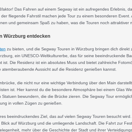
ßfaktor! Das Fahren auf einem Segway ist ein aufregendes Erlebnis, da
nd der fliegende Fahrstil machen jede Tour zu einem besonderen Event.
rnen und gemeinsam Spaß zu haben, was die Touren noch attraktiver 
in Würzburg entdecken
ten
zu bieten, und die Segway Touren in Würzburg bringen dich direkt z
ürzburg, ein UNESCO-Weltkulturerbe, das für seine beeindruckende Bar
st. Die Residenz ist ein absolutes Muss und bietet zahlreiche Fotomög
e atemberaubende Aussicht auf die Residenz genießen kannst.
ainbrücke, die nicht nur eine wichtige Verbindung über den Main darstell
risten ist. Hier kannst du die besondere Atmosphäre bei einem Glas W
 Statuen bewundern, die die Brücke zieren. Die Segway Tour ermöglicht
ung in vollen Zügen zu genießen.
eres beeindruckendes Ziel, das auf vielen Segway Touren besucht wird. 
 Blick auf Würzburg und die umliegende Landschaft. Die Fahrt zur Festun
egenheit, mehr über die Geschichte der Stadt und ihrer Verteidigung