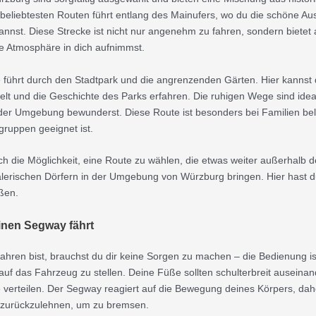
beliebtesten Routen führt entlang des Mainufers, wo du die schöne Aus
nst. Diese Strecke ist nicht nur angenehm zu fahren, sondern bietet 
he Atmosphäre in dich aufnimmst.
 führt durch den Stadtpark und die angrenzenden Gärten. Hier kannst
welt und die Geschichte des Parks erfahren. Die ruhigen Wege sind i
er Umgebung bewunderst. Diese Route ist besonders bei Familien beli
sgruppen geeignet ist.
ch die Möglichkeit, eine Route zu wählen, die etwas weiter außerhalb d
erischen Dörfern in der Umgebung von Würzburg bringen. Hier hast du
ßen.
inen Segway fährt
ren bist, brauchst du dir keine Sorgen zu machen – die Bedienung ist
t auf das Fahrzeug zu stellen. Deine Füße sollten schulterbreit auseinan
verteilen. Der Segway reagiert auf die Bewegung deines Körpers, daher 
 zurückzulehnen, um zu bremsen.