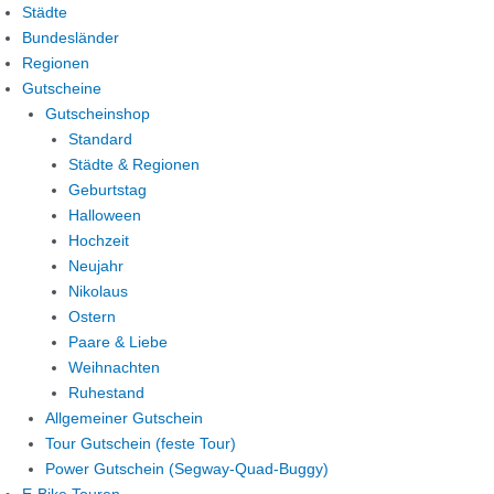
Zum
Marketing
Statistiken
Funktional
Präferenzen
Städte
Inhalt
Bundesländer
springen
Regionen
Gutscheine
Gutscheinshop
Standard
Städte & Regionen
Geburtstag
Halloween
Hochzeit
Neujahr
Nikolaus
Ostern
Paare & Liebe
Weihnachten
Ruhestand
Allgemeiner Gutschein
Tour Gutschein (feste Tour)
Power Gutschein (Segway-Quad-Buggy)