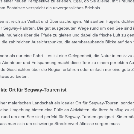
s einer neuen Perspektive zu erleben. Egal, ob Sie alleine, mit Freund
m Bostalsee verspricht ein unvergessliches Erlebnis.
e ist reich an Vielfalt und Überraschungen. Mit sanften Hügeln, dich
für Segway-Fahrten. Die gut ausgebauten Wege rund um den See sind id
it, mühelos über die Pfade zu gleiten und dabei die frische Luft zu g
die zahlreichen Aussichtspunkte, die atemberaubende Blicke auf den
hr als nur eine Fahrt – es ist eine Gelegenheit, die Natur intensiv zu e
 Abenteuer und Entspannung macht diese Tour zu einem perfekten Ausf
e Geschichten über die Region erfahren oder einfach nur eine gute Ze
twas zu bieten.
kte Ort für Segway-Touren ist
iner malerischen Landschaft ein idealer Ort für Segway-Touren, sondern
eine Umgebung bieten eine Fülle an Aktivitäten, die Ihren Ausflug zu 
und um den See sind perfekt für Segway-Fahrten geeignet. Sie ermögl
dass man sich um schwierige Streckenverhältnisse sorgen muss.