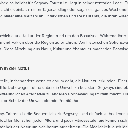
ee so beliebt für Segway-Touren ist, liegt in seiner zentralen Lage. Er 
macht es einfach, einen Tagesausflug oder sogar ein ganzes Wochenend
nd bietet eine Vielzahl an Unterkünften und Restaurants, die Ihren Au
eschichte und Kultur der Region rund um den Bostalsee. Während Ihre
en und Fakten über die Region zu erfahren. Von historischen Sehenswür
n. Diese Mischung aus Natur, Kultur und Abenteuer macht den Bostalsee
n in der Natur
eile, insbesondere wenn es darum geht, die Natur zu erkunden. Einer d
ll fortzubewegen, ohne dabei die Umwelt zu belasten. Segways sind ele
ltfreundlichen Alternative zu anderen Fortbewegungsmitteln macht. Die
er Schutz der Umwelt oberste Priorität hat.
way-Fahrens ist die Bequemlichkeit. Segways sind einfach zu bedienen
ideal für Menschen jeden Alters und jeder Fitnessstufe. Sie können sic
hönheit der Natur um sich herum aufnehmen. Die Möglichkeit, auch lä