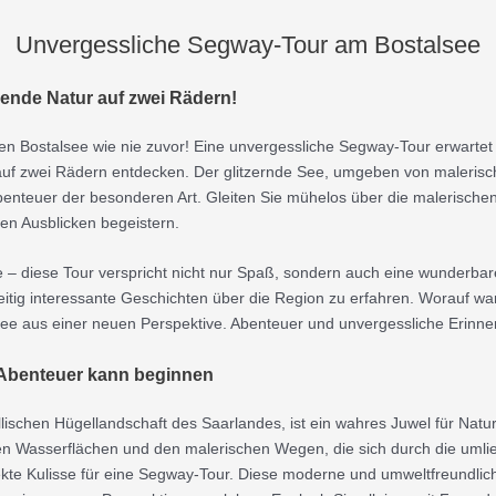
Unvergessliche Segway-Tour am Bostalsee
ende Natur auf zwei Rädern!
en Bostalsee wie nie zuvor! Eine unvergessliche Segway-Tour erwartet
uf zwei Rädern entdecken. Der glitzernde See, umgeben von malerisc
 Abenteuer der besonderen Art. Gleiten Sie mühelos über die malerisch
en Ausblicken begeistern.
e – diese Tour verspricht nicht nur Spaß, sondern auch eine wunderba
itig interessante Geschichten über die Region zu erfahren. Worauf war
ee aus einer neuen Perspektive. Abenteuer und unvergessliche Erinne
 Abenteuer kann beginnen
yllischen Hügellandschaft des Saarlandes, ist ein wahres Juwel für Nat
den Wasserflächen und den malerischen Wegen, die sich durch die um
fekte Kulisse für eine Segway-Tour. Diese moderne und umweltfreundli