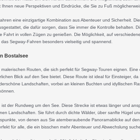
 Ihnen neue Perspektiven und Eindrücke, die Sie zu Fuß möglicherweis
hren eine einzigartige Kombination aus Abenteuer und Sicherheit. Di
sgestattet, die dafür sorgen, dass Sie immer die Kontrolle behalten. Die
ie Fahrt in vollen Zügen zu genießen. Die Möglichkeit, auf verschieden
t das Segway-Fahren besonders vielseitig und spannend.
n Bostalsee
n malerischen Routen, die sich perfekt für Segway-Touren eignen. Eine 
ichen Blick auf den See bietet. Diese Route ist ideal für Einsteiger, da
underschöne Landschaften, vorbei an kleinen Buchten und idyllischen R
 können.
ist der Rundweg um den See. Diese Strecke ist etwas länger und anspru
en Landschaften. Sie führt durch dichte Wälder, über sanfte Hügel un
htspunkte, von denen aus Sie atemberaubende Panoramablicke auf den
rfekt für alle, die ein bisschen mehr Abenteuer und Abwechslung such