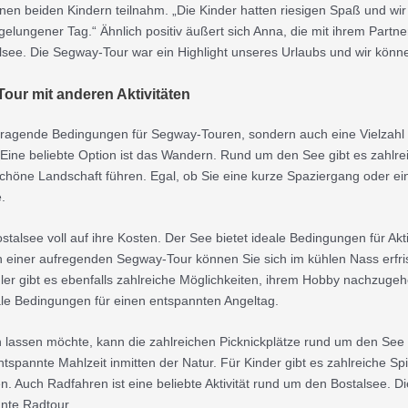
nen beiden Kindern teilnahm. „Die Kinder hatten riesigen Spaß und wi
lungener Tag.“ Ähnlich positiv äußert sich Anna, die mit ihrem Partner
ee. Die Segway-Tour war ein Highlight unseres Urlaubs und wir könne
our mit anderen Aktivitäten
orragende Bedingungen für Segway-Touren, sondern auch eine Vielzahl w
 Eine beliebte Option ist das Wandern. Rund um den See gibt es zahlre
chöne Landschaft führen. Egal, ob Sie eine kurze Spaziergang oder 
.
lsee voll auf ihre Kosten. Der See bietet ideale Bedingungen für Ak
 einer aufregenden Segway-Tour können Sie sich im kühlen Nass erfri
ler gibt es ebenfalls zahlreiche Möglichkeiten, ihrem Hobby nachzugeh
ale Bedingungen für einen entspannten Angeltag.
 lassen möchte, kann die zahlreichen Picknickplätze rund um den See
spannte Mahlzeit inmitten der Natur. Für Kinder gibt es zahlreiche Spi
. Auch Radfahren ist eine beliebte Aktivität rund um den Bostalsee. 
nte Radtour.