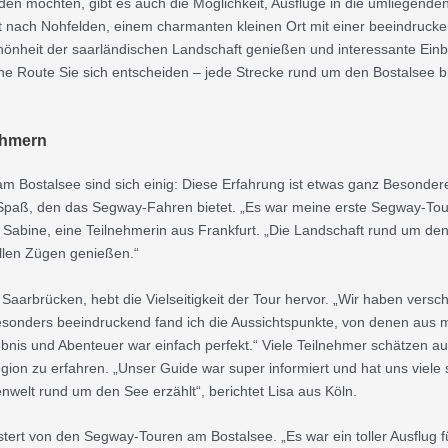
den möchten, gibt es auch die Möglichkeit, Ausflüge in die umliegend
t nach Nohfelden, einem charmanten kleinen Ort mit einer beeindruc
önheit der saarländischen Landschaft genießen und interessante Einbli
he Route Sie sich entscheiden – jede Strecke rund um den Bostalsee bi
ehmern
 Bostalsee sind sich einig: Diese Erfahrung ist etwas ganz Besondere
Spaß, den das Segway-Fahren bietet. „Es war meine erste Segway-Tour,
lt Sabine, eine Teilnehmerin aus Frankfurt. „Die Landschaft rund um d
llen Zügen genießen.“
Saarbrücken, hebt die Vielseitigkeit der Tour hervor. „Wir haben vers
esonders beeindruckend fand ich die Aussichtspunkte, von denen aus
bnis und Abenteuer war einfach perfekt.“ Viele Teilnehmer schätzen auc
ion zu erfahren. „Unser Guide war super informiert und hat uns viele
nwelt rund um den See erzählt“, berichtet Lisa aus Köln.
ert von den Segway-Touren am Bostalsee. „Es war ein toller Ausflug fü