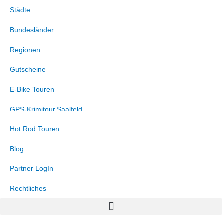
Zum
Marketing
Statistiken
Funktional
Präferenzen
Städte
Inhalt
springen
Bundesländer
Regionen
Gutscheine
E-Bike Touren
GPS-Krimitour Saalfeld
Hot Rod Touren
Blog
Partner LogIn
Rechtliches