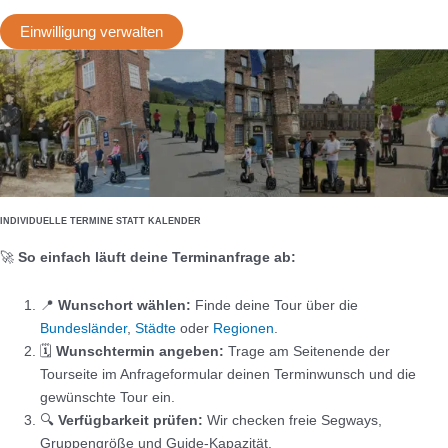
Einwilligung verwalten
INDIVIDUELLE TERMINE STATT KALENDER
🚀
So einfach läuft deine Terminanfrage ab:
📍
Wunschort wählen:
Finde deine Tour über die
Bundesländer
,
Städte
oder
Regionen
.
🗓️
Wunschtermin angeben:
Trage am Seitenende der
Tourseite im Anfrageformular deinen Terminwunsch und die
gewünschte Tour ein.
🔍
Verfügbarkeit prüfen:
Wir checken freie Segways,
Gruppengröße und Guide-Kapazität.