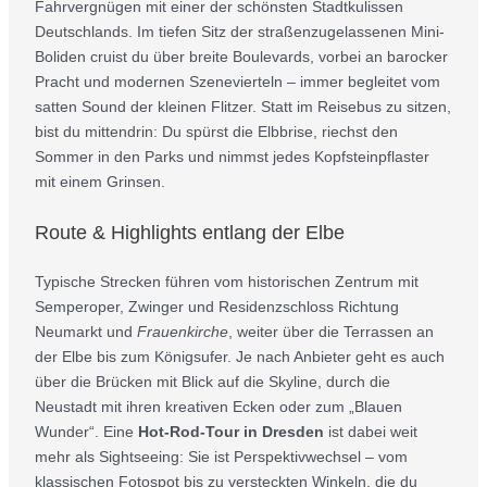
Fahrvergnügen mit einer der schönsten Stadtkulissen
Deutschlands. Im tiefen Sitz der straßenzugelassenen Mini-
Boliden cruist du über breite Boulevards, vorbei an barocker
Pracht und modernen Szenevierteln – immer begleitet vom
satten Sound der kleinen Flitzer. Statt im Reisebus zu sitzen,
bist du mittendrin: Du spürst die Elbbrise, riechst den
Sommer in den Parks und nimmst jedes Kopfsteinpflaster
mit einem Grinsen.
Route & Highlights entlang der Elbe
Typische Strecken führen vom historischen Zentrum mit
Semperoper, Zwinger und Residenzschloss Richtung
Neumarkt und
Frauenkirche
, weiter über die Terrassen an
der Elbe bis zum Königsufer. Je nach Anbieter geht es auch
über die Brücken mit Blick auf die Skyline, durch die
Neustadt mit ihren kreativen Ecken oder zum „Blauen
Wunder“. Eine
Hot-Rod-Tour in Dresden
ist dabei weit
mehr als Sightseeing: Sie ist Perspektivwechsel – vom
klassischen Fotospot bis zu versteckten Winkeln, die du